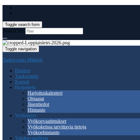
Toggle search form
Search for:
Toggle navigation
Taekwondo Mikkeli
Etusivu
Taekwondo
Kurssit
Harjoittelu
Harjoituskalenteri
Ohjaajat
Jäsentiedot
Hinnasto
Vyökokeet
Vyökoevaatimukset
Vyökokeissa tarvittavia tietoja
Vyökoehinnasto
Valokuvagalleria