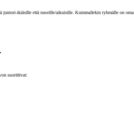
kä juniori-ikäisille että nuorille/aikuisille. Kummallekin ryhmälle on omat
.
on suorittivat: