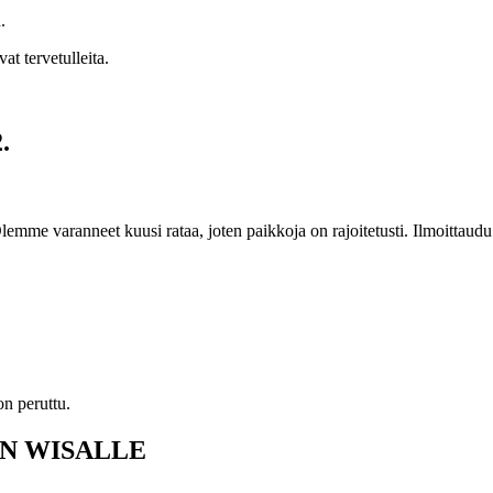
.
t tervetulleita.
.
. Olemme varanneet kuusi rataa, joten paikkoja on rajoitetusti. Ilmoitt
n peruttu.
N WISALLE