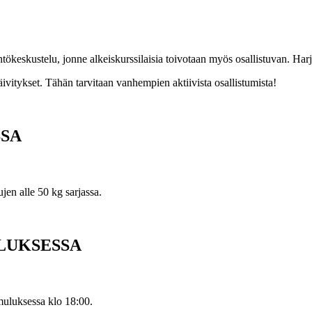
 sääntökeskustelu, jonne alkeiskurssilaisia toivotaan myös osallistuvan. 
itykset. Tähän tarvitaan vanhempien aktiivista osallistumista!
SA
en alle 50 kg sarjassa.
ULUKSESSA
uluksessa klo 18:00.