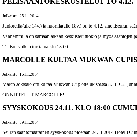
PELISÄÄNTÖKESKUSTELUT TO 4.12.
Julkaistu: 25.11.2014
Junioreilla(alle 14v.) ja nuorilla(alle 18v.) on to 4.12. sinettiseuran
Vanhemmilla on samaan aikaan keskustelutuokio ja myös sääntöjen päiv
Tilaisuus alkaa torstaina klo 18:00.
MARCOLLE KULTAA MUKWAN CUPIS
Julkaistu: 16.11.2014
Marco Jokisalo otti kultaa Mukwan Cup ottelukisoissa 8.11. C2- junnuj
ONNITTELUT MARCOLLE!!
SYYSKOKOUS 24.11. KLO 18:00 CUM
Julkaistu: 09.11.2014
Seuran sääntömääräinen syyskokous pidetään 24.11.2014 Hotelli Cum