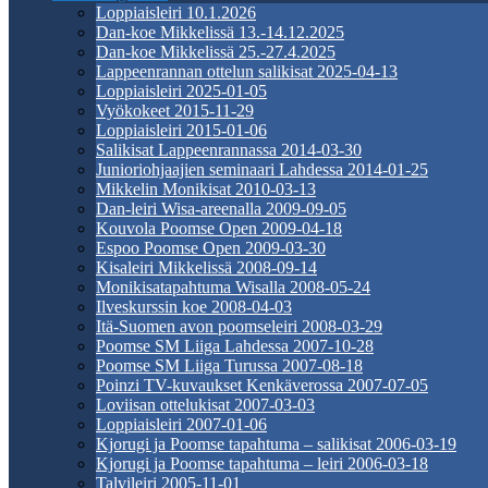
Loppiaisleiri 10.1.2026
Dan-koe Mikkelissä 13.-14.12.2025
Dan-koe Mikkelissä 25.-27.4.2025
Lappeenrannan ottelun salikisat 2025-04-13
Loppiaisleiri 2025-01-05
Vyökokeet 2015-11-29
Loppiaisleiri 2015-01-06
Salikisat Lappeenrannassa 2014-03-30
Junioriohjaajien seminaari Lahdessa 2014-01-25
Mikkelin Monikisat 2010-03-13
Dan-leiri Wisa-areenalla 2009-09-05
Kouvola Poomse Open 2009-04-18
Espoo Poomse Open 2009-03-30
Kisaleiri Mikkelissä 2008-09-14
Monikisatapahtuma Wisalla 2008-05-24
Ilveskurssin koe 2008-04-03
Itä-Suomen avon poomseleiri 2008-03-29
Poomse SM Liiga Lahdessa 2007-10-28
Poomse SM Liiga Turussa 2007-08-18
Poinzi TV-kuvaukset Kenkäverossa 2007-07-05
Loviisan ottelukisat 2007-03-03
Loppiaisleiri 2007-01-06
Kjorugi ja Poomse tapahtuma – salikisat 2006-03-19
Kjorugi ja Poomse tapahtuma – leiri 2006-03-18
Talvileiri 2005-11-01