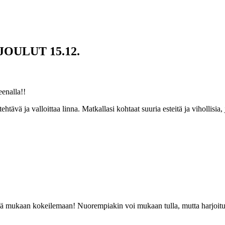
OULUT 15.12.
enalla!!
ehtävä ja valloittaa linna. Matkallasi kohtaat suuria esteitä ja vihollisi
ävä mukaan kokeilemaan! Nuorempiakin voi mukaan tulla, mutta harjoituk