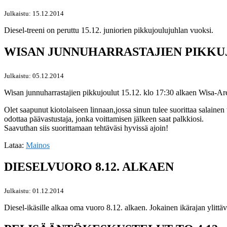
Julkaistu: 15.12.2014
Diesel-treeni on peruttu 15.12. juniorien pikkujoulujuhlan vuoksi.
WISAN JUNNUHARRASTAJIEN PIKKUJ
Julkaistu: 05.12.2014
Wisan junnuharrastajien pikkujoulut 15.12. klo 17:30 alkaen Wisa-Are
Olet saapunut kiotolaiseen linnaan,jossa sinun tulee suorittaa salainen t
odottaa päävastustaja, jonka voittamisen jälkeen saat palkkiosi.
Saavuthan siis suorittamaan tehtäväsi hyvissä ajoin!
Lataa:
Mainos
DIESELVUORO 8.12. ALKAEN
Julkaistu: 01.12.2014
Diesel-ikäsille alkaa oma vuoro 8.12. alkaen. Jokainen ikärajan ylitt