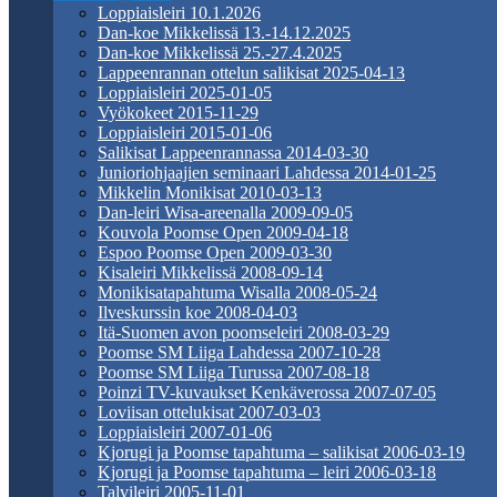
Loppiaisleiri 10.1.2026
Dan-koe Mikkelissä 13.-14.12.2025
Dan-koe Mikkelissä 25.-27.4.2025
Lappeenrannan ottelun salikisat 2025-04-13
Loppiaisleiri 2025-01-05
Vyökokeet 2015-11-29
Loppiaisleiri 2015-01-06
Salikisat Lappeenrannassa 2014-03-30
Junioriohjaajien seminaari Lahdessa 2014-01-25
Mikkelin Monikisat 2010-03-13
Dan-leiri Wisa-areenalla 2009-09-05
Kouvola Poomse Open 2009-04-18
Espoo Poomse Open 2009-03-30
Kisaleiri Mikkelissä 2008-09-14
Monikisatapahtuma Wisalla 2008-05-24
Ilveskurssin koe 2008-04-03
Itä-Suomen avon poomseleiri 2008-03-29
Poomse SM Liiga Lahdessa 2007-10-28
Poomse SM Liiga Turussa 2007-08-18
Poinzi TV-kuvaukset Kenkäverossa 2007-07-05
Loviisan ottelukisat 2007-03-03
Loppiaisleiri 2007-01-06
Kjorugi ja Poomse tapahtuma – salikisat 2006-03-19
Kjorugi ja Poomse tapahtuma – leiri 2006-03-18
Talvileiri 2005-11-01