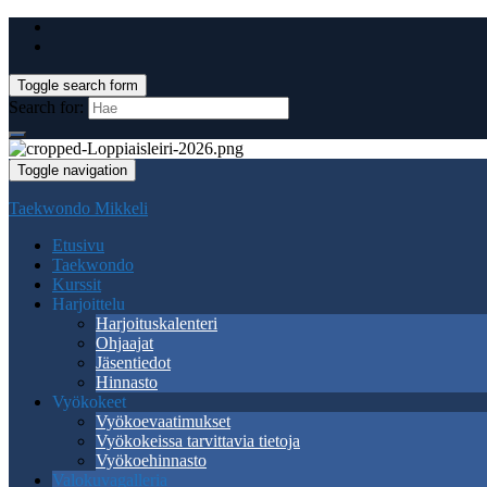
Toggle search form
Search for:
Toggle navigation
Taekwondo Mikkeli
Etusivu
Taekwondo
Kurssit
Harjoittelu
Harjoituskalenteri
Ohjaajat
Jäsentiedot
Hinnasto
Vyökokeet
Vyökoevaatimukset
Vyökokeissa tarvittavia tietoja
Vyökoehinnasto
Valokuvagalleria