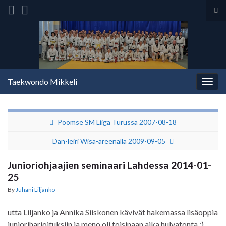
Tog
sea
Search for:
for
Taekwondo Mikkeli
Togg
navig
Poomse SM Liiga Turussa 2007-08-18
Dan-leiri Wisa-areenalla 2009-09-05
Junioriohjaajien seminaari Lahdessa 2014-01-
25
By
Juhani Liljanko
utta Liljanko ja Annika Siiskonen kävivät hakemassa lisäoppia
junioriharjoituksiin ja meno oli toisinaan aika hulvatonta :).