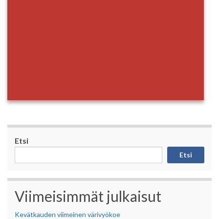
Etsi
Etsi
Viimeisimmät julkaisut
Kevätkauden viimeinen värivyökoe