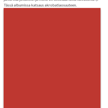
Tässä albumissa katsaus akrobatiaosuuteen.