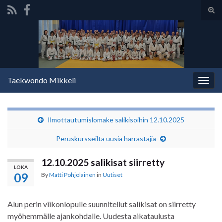
Tog
sear
Search for:
for
Taekwondo Mikkeli
Togg
navig
Ilmottautumislomake salikisoihin 12.10.2025
Peruskursseilta uusia harrastajia
12.10.2025 salikisat siirretty
LOKA
09
By
Matti Pohjolainen
in
Uutiset
Alun perin viikonlopulle suunnitellut salikisat on siirretty
myöhemmälle ajankohdalle. Uudesta aikataulusta