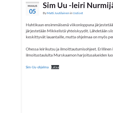
Sim Uu -leiri Nurmij
MAALIS
05
By
Matti Juutilainen
in
Uutiset
Huhtikuun ensimmäisenä viikonloppuna järjestetään 
järjestetään Mikkelistä yhteiskyydit. Lähdetään siis 
keskittyvät lauantaille, mutta ohjelmaa on myös per
Ohessa leirikutsu ja ilmoittautumisohjeet. Erilline
ilmoitustaululta Murskaamon harjoitusalueiden luo
Sim-Uu-ohjelma
Lataa