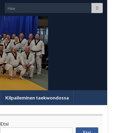
Search for:
Kilpaileminen taekwondossa
Etsi
Etsi