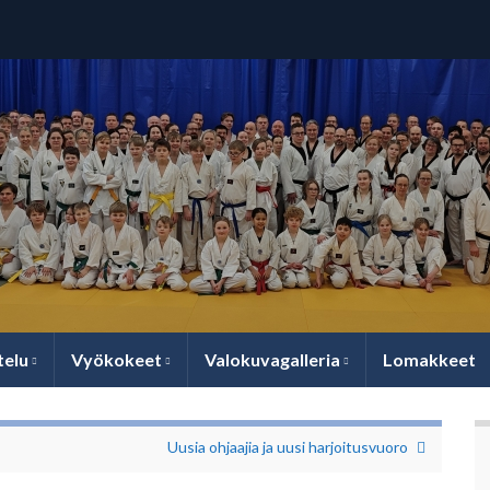
telu
Vyökokeet
Valokuvagalleria
Lomakkeet
Uusia ohjaajia ja uusi harjoitusvuoro