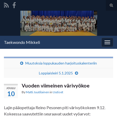
Tog
sear
Search for:
for
Taekwondo Mikkeli
Togg
navig
Muutoksia loppukauden harjoituskalenteriin
Loppiaisleiri 5.1.2025
Vuoden viimeinen värivyökoe
JOULU
10
By
Matti Juutilainen
in
Uutiset
Lajin pääopettaja Reino Pesonen piti värivyökokeen 9.12.
Kokeessa saavutettiin seuraavat uudet vyöarvot: