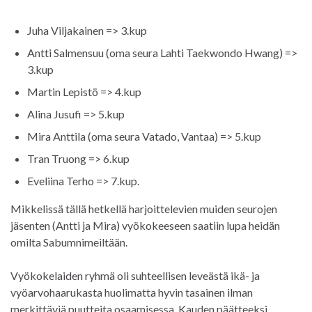
Juha Viljakainen => 3.kup
Antti Salmensuu (oma seura Lahti Taekwondo Hwang) =>
3.kup
Martin Lepistö => 4.kup
Alina Jusufi => 5.kup
Mira Anttila (oma seura Vatado, Vantaa) => 5.kup
Tran Truong => 6.kup
Eveliina Terho => 7.kup.
Mikkelissä tällä hetkellä harjoittelevien muiden seurojen
jäsenten (Antti ja Mira) vyökokeeseen saatiin lupa heidän
omilta Sabumnimeiltään.
Vyökokelaiden ryhmä oli suhteellisen leveästä ikä- ja
vyöarvohaarukasta huolimatta hyvin tasainen ilman
merkittäviä puutteita osaamisessa. Kauden päätteeksi