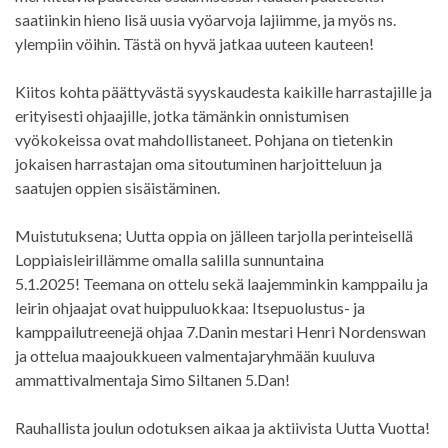
saatiinkin hieno lisä uusia vyöarvoja lajiimme, ja myös ns.
ylempiin vöihin. Tästä on hyvä jatkaa uuteen kauteen!
Kiitos kohta päättyvästä syyskaudesta kaikille harrastajille ja
erityisesti ohjaajille, jotka tämänkin onnistumisen
vyökokeissa ovat mahdollistaneet. Pohjana on tietenkin
jokaisen harrastajan oma sitoutuminen harjoitteluun ja
saatujen oppien sisäistäminen.
Muistutuksena; Uutta oppia on jälleen tarjolla perinteisellä
Loppiaisleirillämme omalla salilla sunnuntaina
5.1.2025! Teemana on ottelu sekä laajemminkin kamppailu ja
leirin ohjaajat ovat huippuluokkaa: Itsepuolustus- ja
kamppailutreenejä ohjaa 7.Danin mestari Henri Nordenswan
ja ottelua maajoukkueen valmentajaryhmään kuuluva
ammattivalmentaja Simo Siltanen 5.Dan!
Rauhallista joulun odotuksen aikaa ja aktiivista Uutta Vuotta!