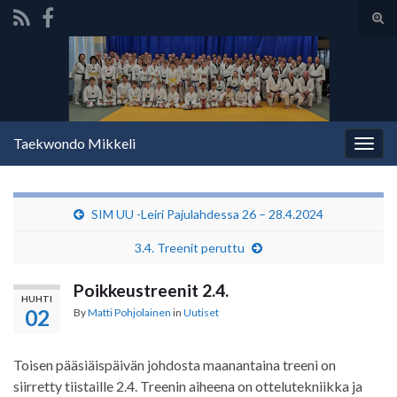
Tog
sear
Search for:
for
Taekwondo Mikkeli
Togg
navig
SIM UU -Leiri Pajulahdessa 26 – 28.4.2024
3.4. Treenit peruttu
Poikkeustreenit 2.4.
HUHTI
02
By
Matti Pohjolainen
in
Uutiset
Toisen pääsiäispäivän johdosta maanantaina treeni on
siirretty tiistaille 2.4. Treenin aiheena on ottelutekniikka ja